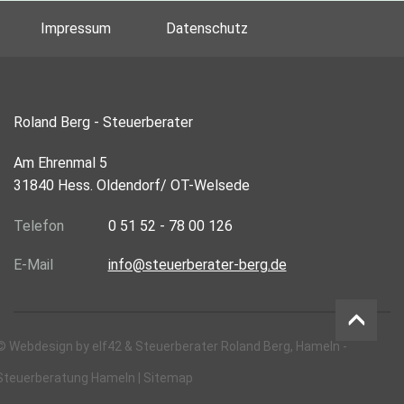
Impressum
Datenschutz
Roland Berg - Steuerberater
Am Ehrenmal 5
31840 Hess. Oldendorf/ OT-Welsede
Telefon
0 51 52 - 78 00 126
E-Mail
info@steuerberater-berg.de
©
Webdesign
by
elf42
& Steuerberater Roland Berg, Hameln -
Steuerberatung Hameln |
Sitemap